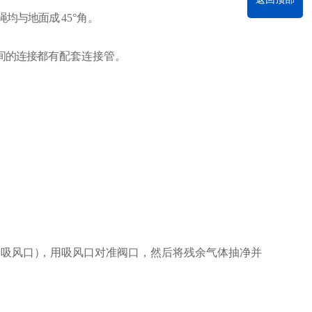
绳均与地面成
45°角。
间的连接
都有配套连接管
。
为吸风口
）
，
用吸风口对准阀口，然后将残余气体抽净并