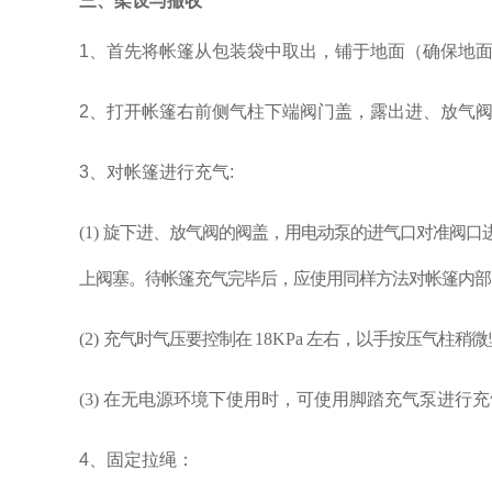
三、架设与撤收
1、首先将帐篷从包装袋中取出，铺于地面（确保地
2、打开帐篷右前侧气柱下端阀门盖，露出进、放气
3、对帐篷进行充气:
(1)
旋下进、放气阀的阀盖，用电动泵的进气口对准阀口
上阀塞。待帐篷充气完毕后，应使用同样方法对帐篷内部
(2)
充
气时气压要控制在
18KPa
左右，以手按压气柱稍微
(3) 在无电源环境下使用时，可使用脚踏充气泵进
4、固定拉绳：