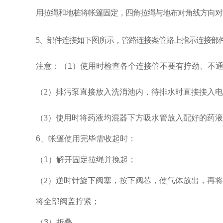
用拉绳和地桩将帐篷固定，四角拉绳与地布对角线方向
5、部件连接如下图所示，管路连接案管路上指示连接部
注意：（1）使用时检查各个连接管不要有拧劲、不
（2）
排污泵直接放入洗消池内，待排水时直接接入电
（3）使用时将药液均混器下方吸水管放入配好的药
6、帐篷使用完毕需收起时：
（1）解开固定拉绳并挽起；
（2）
逆时针旋下阀塞，按下阀芯，使气体放出，再
将全部阀盖拧紧；
（3）折叠