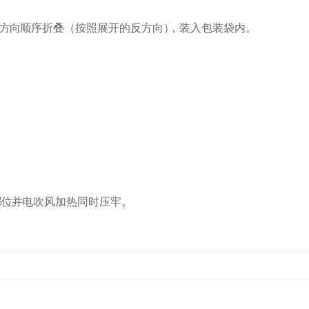
方向
顺序折叠（按照展开的反方向
）
，装入包装袋内。
部
位并
电吹风加热同时压牢。