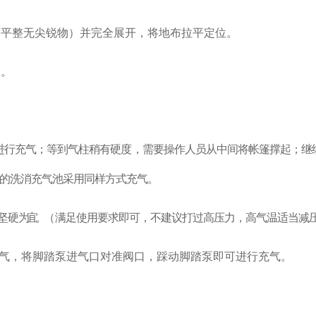
面平整无尖锐物）并完全展开，将地布拉平定位。
阀。
进行充气；等到气柱稍有硬度，需要操作人员从中间将帐篷撑起；继
的洗消充气池采用同样方式充气。
坚硬
为宜。
（
满足使用要求即可，不建议打过高压力，高气温适当减
行充气，将脚踏泵进气口对准阀口，踩动脚踏泵即可进行充气。