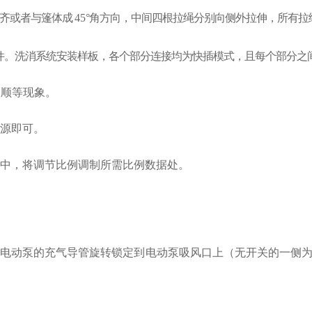
对齐或者与篷体成
45
°角方向，中间四根拉绳分别向侧外拉伸，所有拉
件。洗消系统安装样板，各个部分连接均为快插模式，且每个部分之
通顺等现象。
源即可。
液中，将
调节比例调制所需比例数据处。
将电动泵
的充气导管旋转锁定到电动泵吸风口上（无开关的一侧