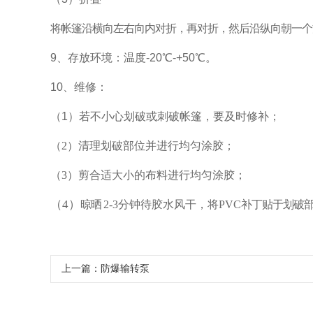
将帐篷沿横向左右向内对折，再对折，然后沿纵向朝一个
9、存放环境：温度-20℃-+50℃。
10、维修：
（1）若不小心划破或刺破帐篷，要及时修补；
（2）清理划破部位并进行均匀涂胶；
（3）剪合适大小的布料进行均匀涂胶；
（4）
晾
晒
2-3
分钟
待胶水风干，将
PVC
补丁贴于划破
上一篇：
防爆输转泵